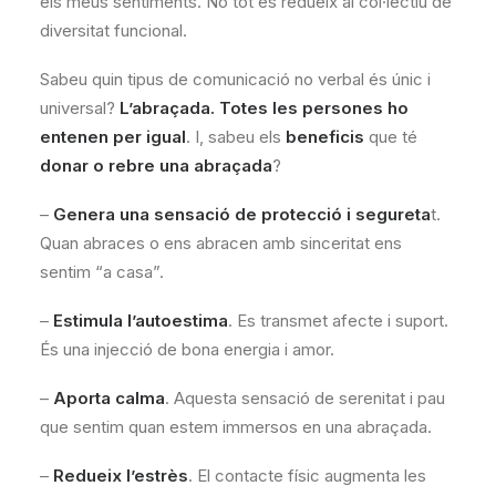
els meus sentiments. No tot es redueix al col·lectiu de
diversitat funcional.
Sabeu quin tipus de comunicació no verbal és únic i
universal?
L’abraçada. Totes les persones ho
entenen per igual
. I, sabeu els
beneficis
que té
donar o rebre una abraçada
?
–
Genera una sensació de protecció i segureta
t.
Quan abraces o ens abracen amb sinceritat ens
sentim “a casa”.
–
Estimula l’autoestima
. Es transmet afecte i suport.
És una injecció de bona energia i amor.
–
Aporta calma
. Aquesta sensació de serenitat i pau
que sentim quan estem immersos en una abraçada.
–
Redueix l’estrès
. El contacte físic augmenta les