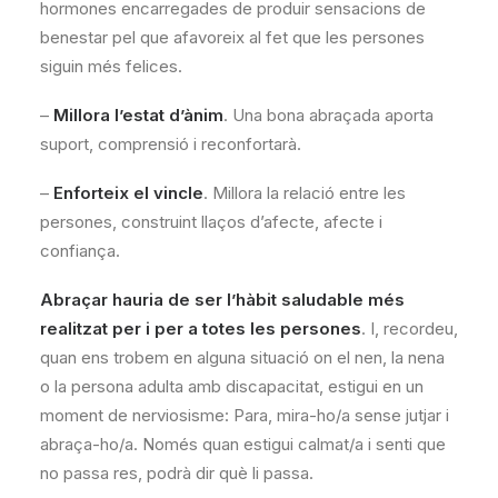
hormones encarregades de produir sensacions de
benestar pel que afavoreix al fet que les persones
siguin més felices.
–
Millora l’estat d’ànim
. Una bona abraçada aporta
suport, comprensió i reconfortarà.
–
Enforteix el vincle
. Millora la relació entre les
persones, construint llaços d’afecte, afecte i
confiança.
Abraçar hauria de ser l’hàbit saludable més
realitzat per i per a totes les persones
. I, recordeu,
quan ens trobem en alguna situació on el nen, la nena
o la persona adulta amb discapacitat, estigui en un
moment de nerviosisme: Para, mira-ho/a sense jutjar i
abraça-ho/a. Només quan estigui calmat/a i senti que
no passa res, podrà dir què li passa.