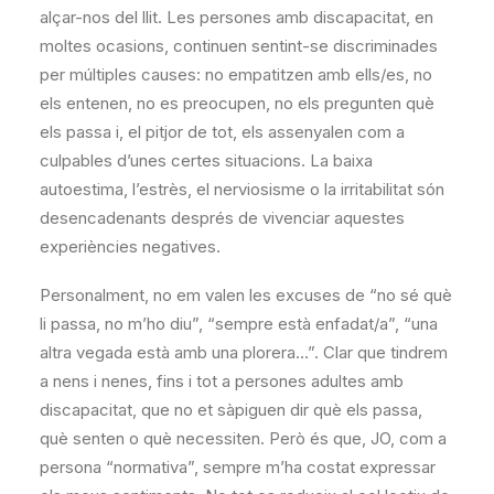
alçar-nos del llit. Les persones amb discapacitat, en
moltes ocasions, continuen sentint-se discriminades
per múltiples causes: no empatitzen amb ells/es, no
els entenen, no es preocupen, no els pregunten què
els passa i, el pitjor de tot, els assenyalen com a
culpables d’unes certes situacions. La baixa
autoestima, l’estrès, el nerviosisme o la irritabilitat són
desencadenants després de vivenciar aquestes
experiències negatives.
Personalment, no em valen les excuses de “no sé què
li passa, no m’ho diu”, “sempre està enfadat/a”, “una
altra vegada està amb una plorera…”. Clar que tindrem
a nens i nenes, fins i tot a persones adultes amb
discapacitat, que no et sàpiguen dir què els passa,
què senten o què necessiten. Però és que, JO, com a
persona “normativa”, sempre m’ha costat expressar