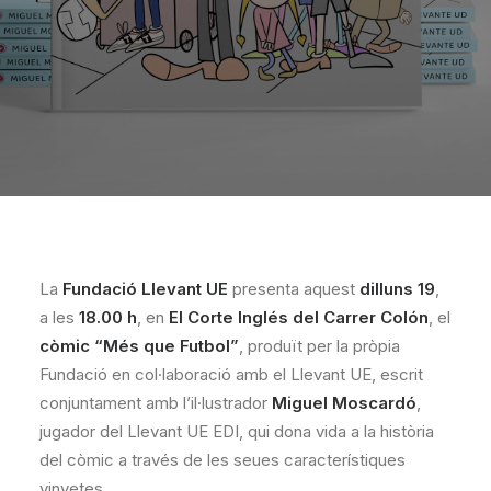
La
Fundació Llevant UE
presenta aquest
dilluns 19
,
a les
18.00 h
, en
El Corte Inglés del Carrer Colón
, el
còmic “Més que Futbol”
, produït per la pròpia
Fundació en col·laboració amb el Llevant UE, escrit
conjuntament amb l’il·lustrador
Miguel Moscardó
,
jugador del Llevant UE EDI, qui dona vida a la història
del còmic a través de les seues característiques
vinyetes.