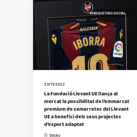
MÀRQUETING SOCIAL
23/11/2022
La Fundació Llevant UE llança al
mercat la possibilitat de l’emmarcat
premium de samarretes del Llevant
UE a benefici dels seus projectes
d’esport adaptat
Sticky