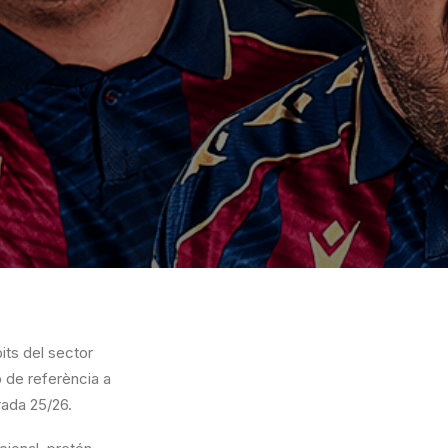
its del sector
 de referència a
rada 25/26.