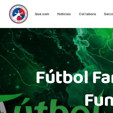
Que som
Notícies
Col·labora
Secc
Fútbol Fa
Fun