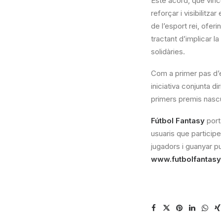
Este acord, que vincu
reforçar i visibilitz
de l’esport rei, ofer
tractant d’implicar l
solidàries.
Com a primer pas d’e
iniciativa conjunta di
primers premis nascu
Fútbol Fantasy
port
usuaris que participe
jugadors i guanyar pu
www.futbolfantas