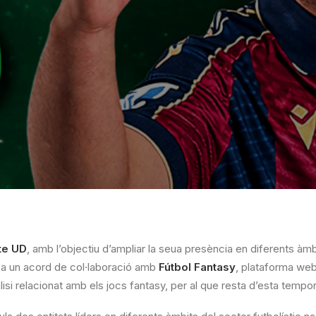
te UD
, amb l’objectiu d’ampliar la seua presència en diferents àmb
at a un acord de col·laboració amb
Fútbol Fantasy
, plataforma web
àlisi relacionat amb els jocs fantasy, per al que resta d’esta tempo