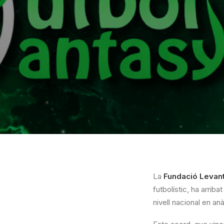
La
Fundació Levan
futbolístic, ha arrib
nivell nacional en an