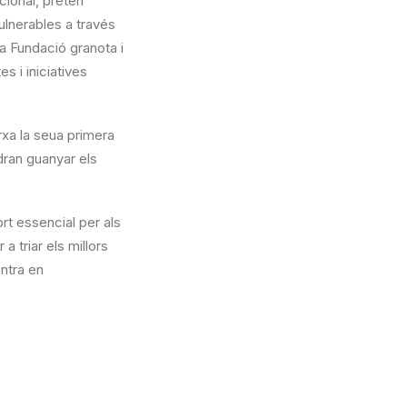
cional, pretén
ulnerables a través
la Fundació granota i
s i iniciatives
xa la seua primera
odran guanyar els
t essencial per als
 triar els millors
entra en