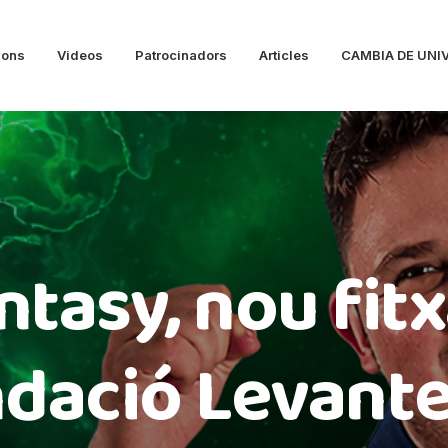
ions
Videos
Patrocinadors
Articles
CAMBIA DE UNI
ntasy, nou fitx
dació Levant