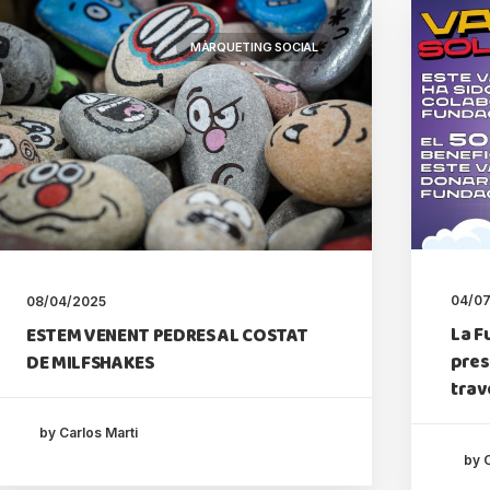
MÀRQUETING SOCIAL
04/0
08/04/2025
La F
ESTEM VENENT PEDRES AL COSTAT
pres
DE MILFSHAKES
trav
by Carlos Marti
by C