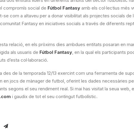
la dos entitats líders en diferents àmbits del sector futbolístic na
ar el compromís social de
Fútbol Fantasy
amb els col·lectius més v
int-se com a altaveu per a donar visibilitat als projectes socials de 
a comunitat Fantasy en iniciatives socials a través de diferents repte
sta relació, en els pròxims dies ambdues entitats posaran en mar
rigida als usuaris de
Fútbol Fantasy
, en la qual els participants p
ts d’esta col·laboració.
a des de la temporada 12/13 exercint com una ferramenta de supor
n en jocs de mànager de futbol, oferint les dades necessàries per a
nts segons el seu rendiment real. Si mai has visitat la seua web, 
y.com
i gaudix de tot el seu contingut futbolístic.