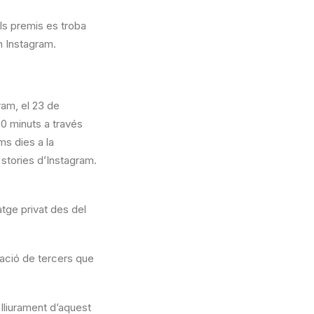
els premis es troba
n Instagram.
ram, el 23 de
0 minuts a través
ms dies a la
 stories d’Instagram.
tge privat des del
cació de tercers que
 lliurament d’aquest