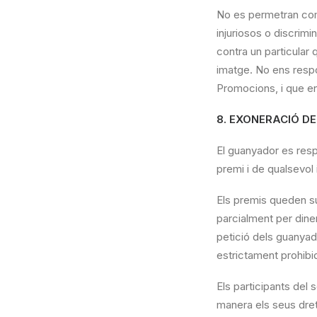
No es permetran come
injuriosos o discrim
contra un particular q
imatge. No ens respo
Promocions, i que en 
8. EXONERACIÓ D
El guanyador es resp
premi i de qualsevol
Els premis queden su
parcialment per dine
petició dels guanyado
estrictament prohibi
Els participants del 
manera els seus dret