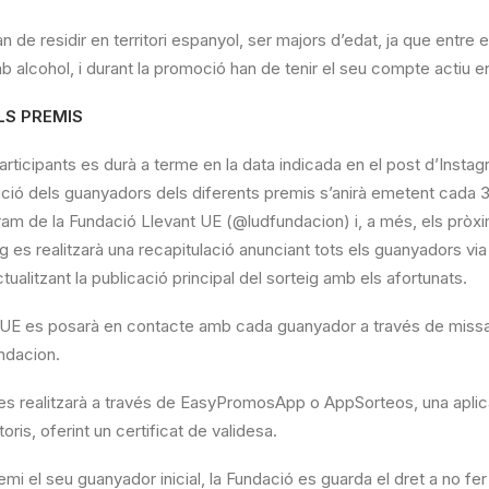
an de residir en territori espanyol, ser majors d’edat, ja que entre 
b alcohol, i durant la promoció han de tenir el seu compte actiu e
ELS PREMIS
participants es durà a terme en la data indicada en el post d’Instag
ució dels guanyadors dels diferents premis s’anirà emetent cada 3
am de la Fundació Llevant UE (@ludfundacion) i, a més, els pròxi
g es realitzarà una recapitulació anunciant tots els guanyadors via
ctualitzant la publicació principal del sorteig amb els afortunats.
 UE es posarà en contacte amb cada guanyador a través de missa
ndacion.
i es realitzarà a través de EasyPromosApp o AppSorteos, una apli
toris, oferint un certificat de validesa.
mi el seu guanyador inicial, la Fundació es guarda el dret a no fer