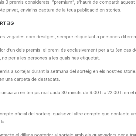
 als 3 premis considerats “premium”, s’haurà de compartir aques
te privat, envia’ns captura de la teua publicació en stories.
ORTEIG
ntes vegades com desitges, sempre etiquetant a persones diferen
or d’un dels premis, el premi és exclusivament per a tu (en cas de
 no per a les persones a les quals has etiquetat.
remis a sortejar durant la setmana del sorteig en els nostres stories
n una carpeta de destacats.
nunciaran en temps real cada 30 minuts de 9.00 h a 22.00 h en e
compte oficial del sorteig, qualsevol altre compte que contacte am
la.
acte el dilluns posterior al sorteig amb els guanyadors per a tram