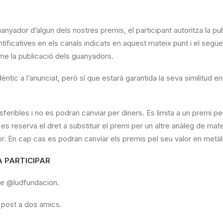
anyador d’algun dels nostres premis, el participant autoritza la p
ificatives en els canals indicats en aquest mateix punt i el següe
rme la publicació dels guanyadors.
èntic a l’anunciat, però sí que estarà garantida la seva similitud en
sferibles i no es podran canviar per diners. Es limita a un premi p
s reserva el dret a substituir el premi per un altre anàleg de mate
r. En cap cas es podran canviar els premis pel seu valor en metàl·
 A PARTICIPAR
de @ludfundacion.
 post a dos amics.