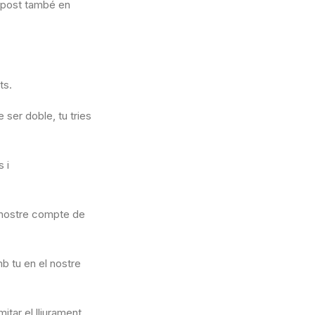
t post també en
ts.
 ser doble, tu tries
 i
l nostre compte de
b tu en el nostre
itar el lliurament