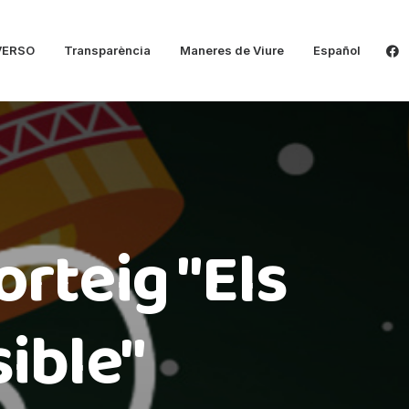
VERSO
Transparència
Maneres de Viure
Español
orteig "Els
sible"