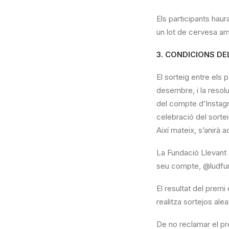
Els participants haur
un lot de cervesa am
3. CONDICIONS D
El sorteig entre els 
desembre, i la resol
del compte d’Instagr
celebració del sortei
Així mateix, s’anirà a
La Fundació Llevant
seu compte, @ludfu
El resultat del prem
realitza sortejos alea
De no reclamar el pre