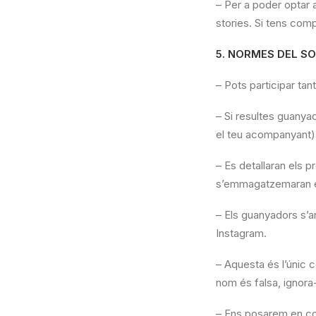
– Per a poder optar
stories. Si tens comp
5. NORMES DEL S
– Pots participar ta
– Si resultes guanyad
el teu acompanyant),
– Es detallaran els p
s’emmagatzemaran e
– Els guanyadors s’a
Instagram.
– Aquesta és l’únic 
nom és falsa, ignora-
– Ens posarem en cont