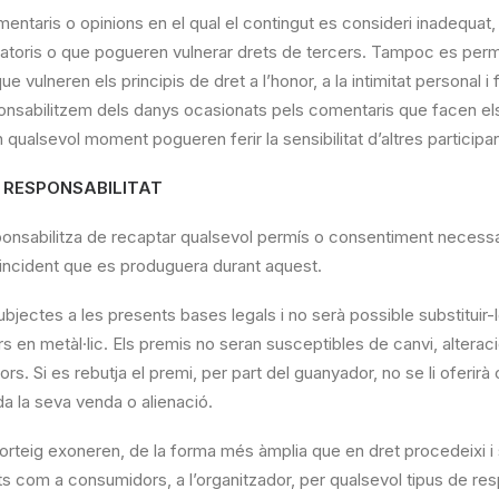
ntaris o opinions en el qual el contingut es consideri inadequat, 
inatoris o que pogueren vulnerar drets de tercers. Tampoc es per
ue vulneren els principis de dret a l’honor, a la intimitat personal i f
nsabilitzem dels danys ocasionats pels comentaris que facen els 
qualsevol moment pogueren ferir la sensibilitat d’altres participan
E RESPONSABILITAT
onsabilitza de recaptar qualsevol permís o consentiment necessar
 incident que es produguera durant aquest.
bjectes a les presents bases legals i no serà possible substituir-
rs en metàl·lic. Els premis no seran susceptibles de canvi, alter
rs. Si es rebutja el premi, per part del guanyador, no se li oferirà
da la seva venda o alienació.
sorteig exoneren, de la forma més àmplia que en dret procedeixi i 
s com a consumidors, a l’organitzador, per qualsevol tipus de resp