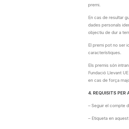
premi.
En cas de resultar gu
dades personals ident
objectiu de dur a te
El premi pot no ser id
característiques.
Els premis són intran
Fundació Llevant UE e
en cas de força majo
4. REQUISITS PER
– Seguir el compte 
– Etiqueta en aquest