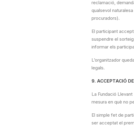
reclamació, demanda 
qualsevol naturalesa 
procuradors).
El participant accept
suspendre el sortei
informar els partici
L’organitzador queda
legals.
9. ACCEPTACIÓ DE
La Fundació Llevant 
mesura en què no per
El simple fet de part
ser acceptat el prem