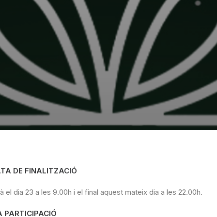
 DATA DE FINALITZACIÓ
l dia 23 a les 9.00h i el final aquest mateix dia a les 22.00h.
LA PARTICIPACIÓ