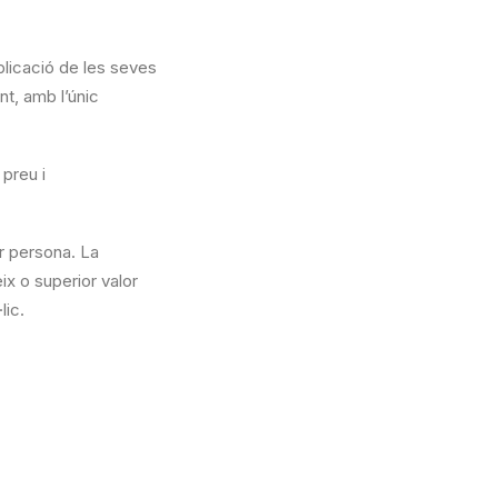
ublicació de les seves
nt, amb l’únic
 preu i
er persona. La
ix o superior valor
lic.