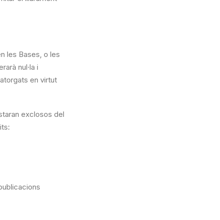
en les Bases, o les
arà nul·la i
torgats en virtut
estaran exclosos del
ts:
publicacions