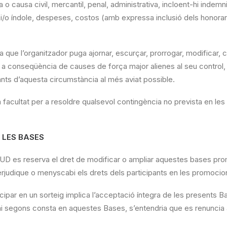
o causa civil, mercantil, penal, administrativa, incloent-hi indemn
i/o índole, despeses, costos (amb expressa inclusió dels honoraris
a que l’organitzador puga ajornar, escurçar, prorrogar, modificar, c
g a conseqüència de causes de força major alienes al seu contro
pants d’aquesta circumstància al més aviat possible.
 facultat per a resoldre qualsevol contingència no prevista en le
 LES BASES
UD es reserva el dret de modificar o ampliar aquestes bases pro
judique o menyscabi els drets dels participants en les promocio
icipar en un sorteig implica l’acceptació íntegra de les presents 
i segons consta en aquestes Bases, s’entendria que es renuncia 