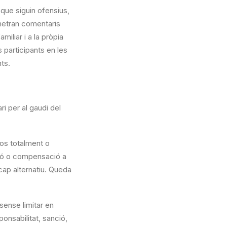
que siguin ofensius,
metran comentaris
amiliar i a la pròpia
participants en les
ts.
i per al gaudi del
los totalment o
ació o compensació a
 cap alternatiu. Queda
sense limitar en
onsabilitat, sanció,