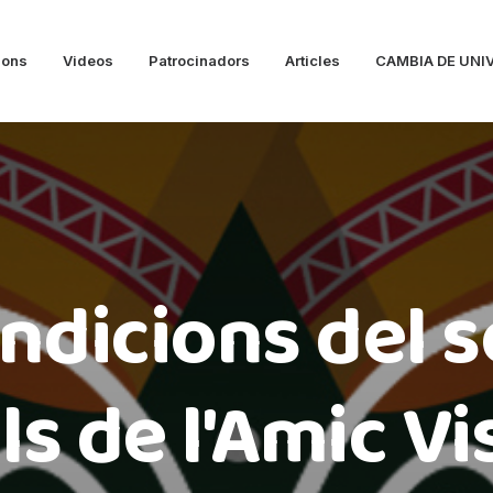
ions
Videos
Patrocinadors
Articles
CAMBIA DE UNI
ndicions del s
s de l'Amic Vi