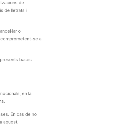
itzacions de
 de lletrats i
ancel·lar o
l, comprometent-se a
s presents bases
mocionals, en la
ns.
Bases. En cas de no
a aquest.