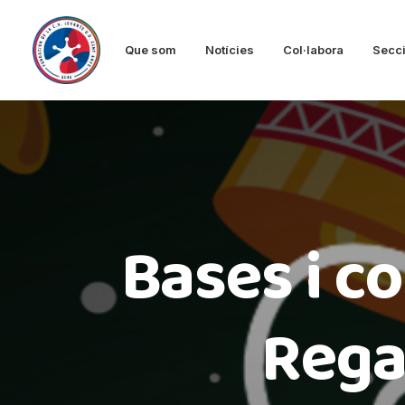
Que som
Notícies
Col·labora
Secc
Bases i co
Regal