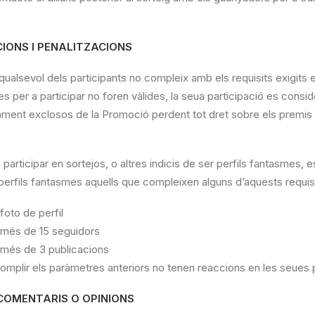
CIONS I PENALITZACIONS
qualsevol dels participants no compleix amb els requisits exigits 
per a participar no foren vàlides, la seua participació es consider
ent exclosos de la Promoció perdent tot dret sobre els premis a
a participar en sortejos, o altres indicis de ser perfils fantasmes, 
erfils fantasmes aquells que compleixen alguns d’aquests requisi
foto de perfil
 més de 15 seguidors
 més de 3 publicacions
complir els paràmetres anteriors no tenen reaccions en les seues 
 COMENTARIS O OPINIONS