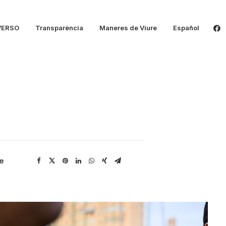
VERSO
Transparència
Maneres de Viure
Español
e