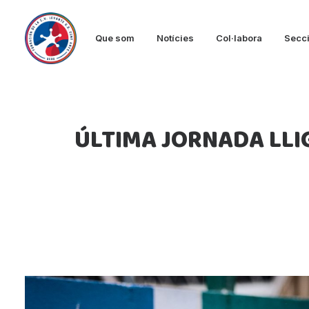
Que som
Notícies
Col·labora
Secc
ÚLTIMA JORNADA LLIG