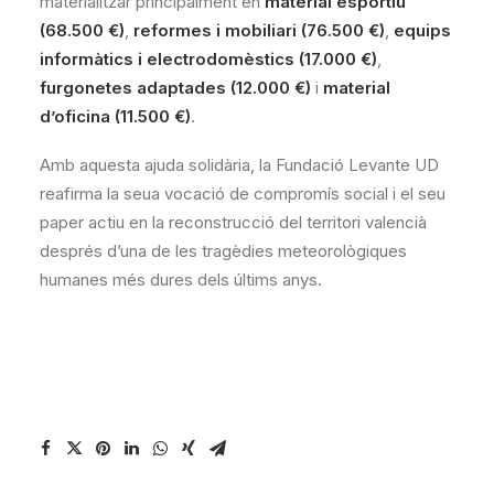
materialitzar principalment en
material esportiu
(68.500 €)
,
reformes i mobiliari (76.500 €)
,
equips
informàtics i electrodomèstics (17.000 €)
,
furgonetes adaptades (12.000 €)
i
material
d’oficina (11.500 €)
.
Amb aquesta ajuda solidària, la Fundació Levante UD
reafirma la seua vocació de compromís social i el seu
paper actiu en la reconstrucció del territori valencià
després d’una de les tragèdies meteorològiques
humanes més dures dels últims anys.