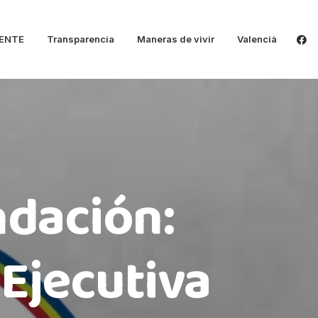
ENTE
Transparencia
Maneras de vivir
Valencià
ndación:
 Ejecutiva