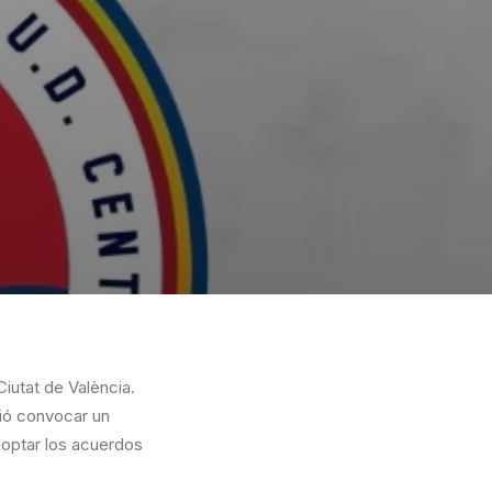
iutat de València.
dió convocar un
adoptar los acuerdos