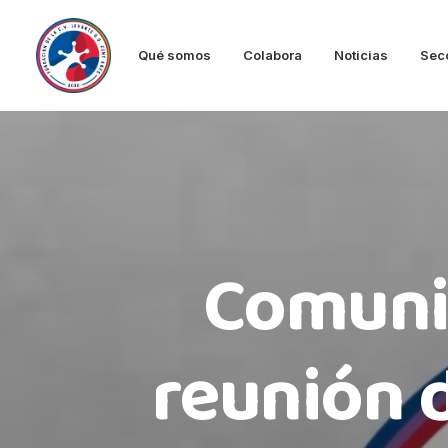
Qué somos
Colabora
Noticias
Sec
Comunic
reunión d