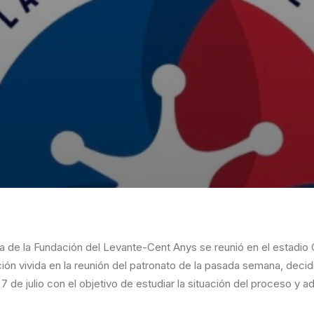
a de la Fundación del Levante-Cent Anys se reunió en el estadio C
uación vivida en la reunión del patronato de la pasada semana, deci
 7 de julio con el objetivo de estudiar la situación del proceso y 