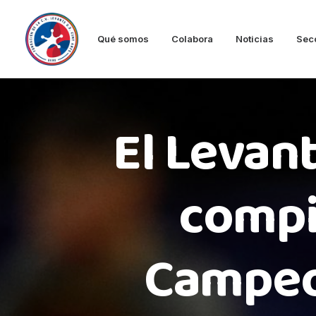
Qué somos
Colabora
Noticias
Sec
El Levan
compi
Campeo