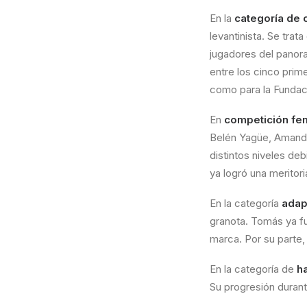
En la
categoría de 
levantinista. Se tra
jugadores del panora
entre los cinco prime
como para la Fundac
En
competición fe
Belén Yagüe, Amanda 
distintos niveles deb
ya logró una meritor
En la categoría
adap
granota. Tomás ya fu
marca. Por su parte
En la categoría de
h
Su progresión duran