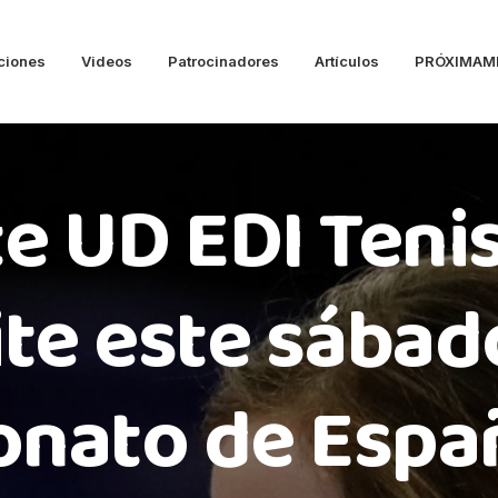
ciones
Videos
Patrocinadores
Artículos
PRÓXIMAM
te UD EDI Teni
te este sábado
nato de Españ