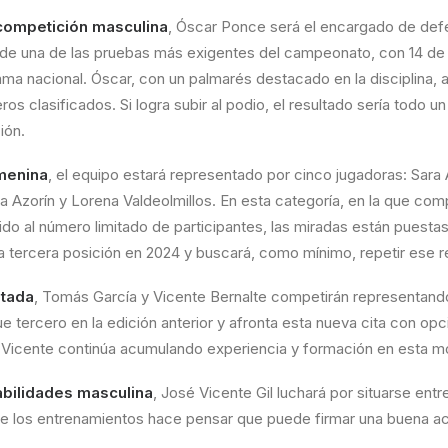
competición masculina
, Óscar Ponce será el encargado de def
ta de una de las pruebas más exigentes del campeonato, con 14 de
ma nacional. Óscar, con un palmarés destacado en la disciplina, 
ros clasificados. Si logra subir al podio, el resultado sería todo un
ión.
menina
, el equipo estará representado por cinco jugadoras: Sara 
Azorín y Lorena Valdeolmillos. En esta categoría, en la que com
ido al número limitado de participantes, las miradas están puestas
ia tercera posición en 2024 y buscará, como mínimo, repetir ese r
tada
, Tomás García y Vicente Bernalte competirán representando
e tercero en la edición anterior y afronta esta nueva cita con op
, Vicente continúa acumulando experiencia y formación en esta m
abilidades masculina
, José Vicente Gil luchará por situarse entr
te los entrenamientos hace pensar que puede firmar una buena ac