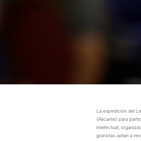
La expedición del L
(Alicante) para par
intelectual, organiz
granotas optan a reva