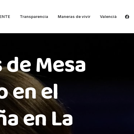
ENTE
Transparencia
Maneras de vivir
Valencià
s de Mesa
 en el
a en La