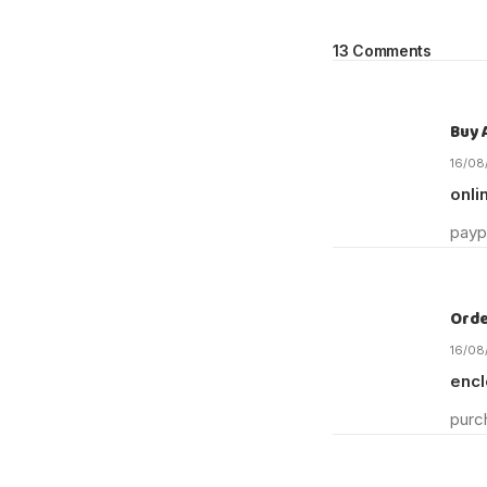
13 Comments
Buy 
16/08
onli
payp
Orde
16/08
encl
purc