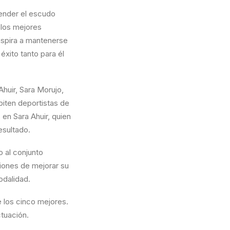
ender el escudo
 los mejores
aspira a mantenerse
 éxito tanto para él
Ahuir, Sara Morujo,
piten deportistas de
 en Sara Ahuir, quien
esultado.
 al conjunto
ciones de mejorar su
odalidad.
e los cinco mejores.
tuación.