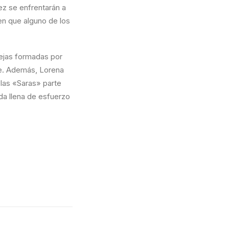
ez se enfrentarán a
 en que alguno de los
rejas formadas por
üe. Además, Lorena
 las «Saras» parte
da llena de esfuerzo