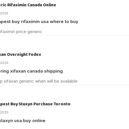
ric Rifaximin Canada Online
/2025
pest buy rifaximin usa where to buy
ifaximin price generic
xan Overnight Fedex
/2025
ring xifaxan canada shipping
p xifaxan generic when will be available
pest Buy Staxyn Purchase Toronto
/2025
staxyn usa buy online