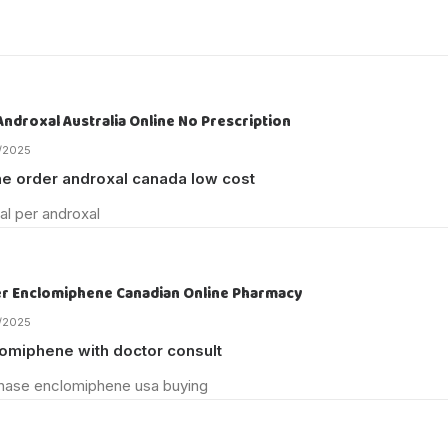
Androxal Australia Online No Prescription
/2025
ne order androxal canada low cost
al per androxal
r Enclomiphene Canadian Online Pharmacy
/2025
omiphene with doctor consult
hase enclomiphene usa buying