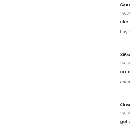
Gene
17/08
chea
buy r
Xifa
17/08
orde
chea
Chea
17/08
get 