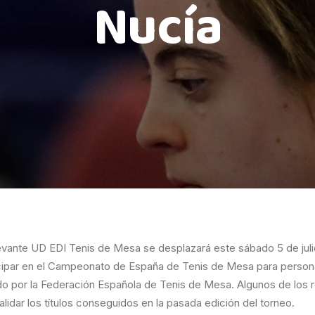
Nucía
evante UD EDI Tenis de Mesa se desplazará este sábado 5 de juli
ticipar en el Campeonato de España de Tenis de Mesa para perso
ado por la Federación Española de Tenis de Mesa. Algunos de los
lidar los títulos conseguidos en la pasada edición del torneo.